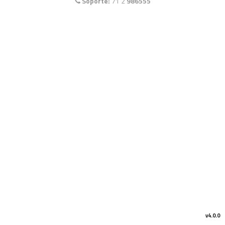
Soporte:
71 2
986555
v4.0.0